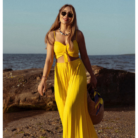
S
M
L
S
M
L