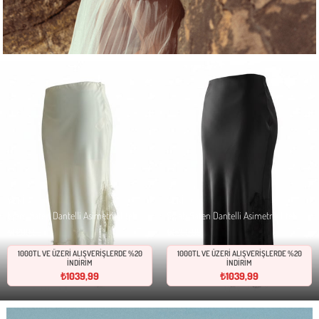
YENI
YENI
ÜRÜN
ÜRÜN
Krem Saten Dantelli Asimetrik Etek
Siyah Saten Dantelli Asimetrik Etek
₺1.299,99
₺1.299,99
1000TL VE ÜZERİ ALIŞVERİŞLERDE %20
1000TL VE ÜZERİ ALIŞVERİŞLERDE %20
İNDİRİM
İNDİRİM
₺1039,99
₺1039,99