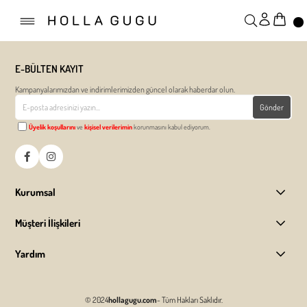
E-BÜLTEN KAYIT
Kampanyalarımızdan ve indirimlerimizden güncel olarak haberdar olun.
Gönder
Üyelik koşullarını
ve
kişisel verilerimin
korunmasını kabul ediyorum.
Kurumsal
Müşteri İlişkileri
Yardım
© 2024
hollagugu.com
- Tüm Hakları Saklıdır.