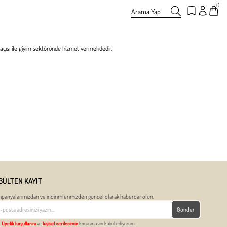
0
Arama Yap
açısı ile giyim sektöründe hizmet vermekdedir.
BÜLTEN KAYIT
panyalarımızdan ve indirimlerimizden güncel olarak haberdar olun.
Gönder
Üyelik koşullarını
ve
kişisel verilerimin
korunmasını kabul ediyorum.