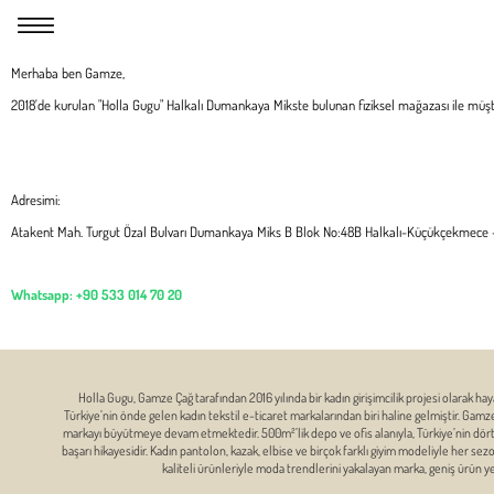
Merhaba ben Gamze,
2018'de kurulan "Holla Gugu" Halkalı Dumankaya Mikste bulunan fiziksel mağazası ile müşte
Adresimi:
Atakent Mah. Turgut Özal Bulvarı Dumankaya Miks B Blok No:48B Halkalı-Küçükçekmece
Whatsapp:
+90 533 014 70 20
Holla Gugu, Gamze Çağ tarafından 2016 yılında bir kadın girişimcilik projesi olarak hay
Türkiye’nin önde gelen kadın tekstil e-ticaret markalarından biri haline gelmiştir. Gam
markayı büyütmeye devam etmektedir. 500m²’lik depo ve ofis alanıyla, Türkiye’nin dört bi
başarı hikayesidir. Kadın pantolon, kazak, elbise ve birçok farklı giyim modeliyle her se
kaliteli ürünleriyle moda trendlerini yakalayan marka, geniş ürün 