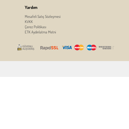
Yardım
Mesafeli Satış Sözleşmesi
KVKK
Çerez Politikası
ETK Aydınlatma Metni