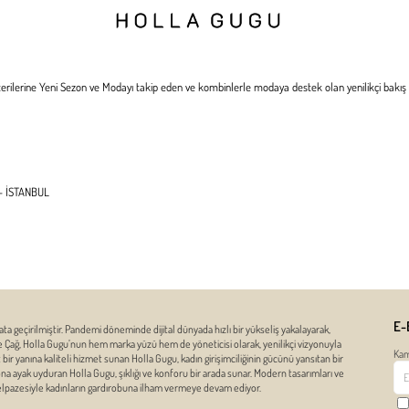
rilerine Yeni Sezon ve Modayı takip eden ve kombinlerle modaya destek olan yenilikçi bakış 
 - İSTANBUL
E-
ata geçirilmiştir. Pandemi döneminde dijital dünyada hızlı bir yükseliş yakalayarak,
ze Çağ, Holla Gugu’nun hem marka yüzü hem de yöneticisi olarak, yenilikçi vizyonuyla
Kam
r yanına kaliteli hizmet sunan Holla Gugu, kadın girişimciliğinin gücünü yansıtan bir
zona ayak uyduran Holla Gugu, şıklığı ve konforu bir arada sunar. Modern tasarımları ve
yelpazesiyle kadınların gardırobuna ilham vermeye devam ediyor.