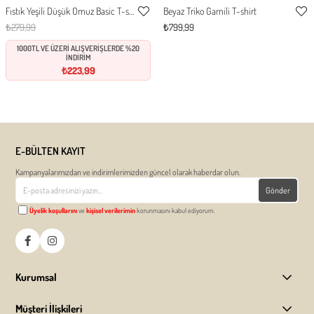
Fıstık Yeşili Düşük Omuz Basic T-shirt
Beyaz Triko Garnili T-shirt
S
M
L
XL
S
M
L
Favorilere
Favor
₺279,99
₺799,99
Ekle
Ekle
1000TL VE ÜZERİ ALIŞVERİŞLERDE %20
İNDİRİM
₺223,99
E-BÜLTEN KAYIT
Kampanyalarımızdan ve indirimlerimizden güncel olarak haberdar olun.
Gönder
Üyelik koşullarını
ve
kişisel verilerimin
korunmasını kabul ediyorum.
Kurumsal
Müşteri İlişkileri