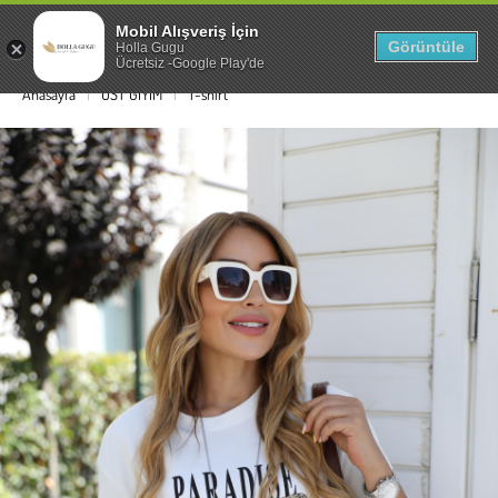
Mobil Alışveriş İçin
0
Görüntüle
Holla Gugu
Ücretsiz -Google Play'de
Anasayfa
ÜST GİYİM
T-shirt