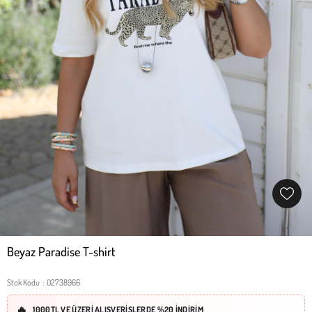
Beyaz Paradise T-shirt
Stok Kodu
02738966
1000TL VE ÜZERİ ALIŞVERİŞLERDE %20 İNDİRİM