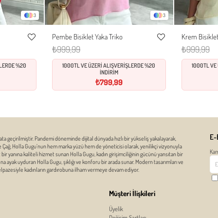
3
3
Pembe Bisiklet Yaka Triko
Krem Bisiklet
Standart
Favorilere
Favorilere
₺999,99
₺999,99
Ekle
Ekle
ŞLERDE %20
1000TL VE ÜZERİ ALIŞVERİŞLERDE %20
1000TL VE
İNDİRİM
₺799,99
E-
ata geçirilmiştir. Pandemi döneminde dijital dünyada hızlı bir yükseliş yakalayarak,
ze Çağ, Holla Gugu’nun hem marka yüzü hem de yöneticisi olarak, yenilikçi vizyonuyla
Kam
r yanına kaliteli hizmet sunan Holla Gugu, kadın girişimciliğinin gücünü yansıtan bir
zona ayak uyduran Holla Gugu, şıklığı ve konforu bir arada sunar. Modern tasarımları ve
yelpazesiyle kadınların gardırobuna ilham vermeye devam ediyor.
Müşteri İlişkileri
Üyelik
Değişim Şartları