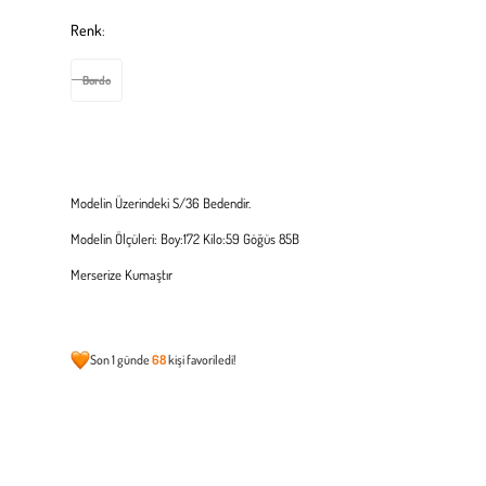
Renk
:
Bordo
Modelin Üzerindeki S/36 Bedendir.
Modelin Ölçüleri: Boy:172 Kilo:59 Göğüs 85B
Merserize Kumaştır
Son 1 günde
68
kişi favoriledi!