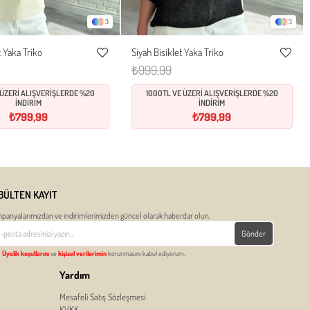
3
3
 Yaka Triko
Siyah Bisiklet Yaka Triko
Standart
Standart
Favorilere
Favorile
₺999,99
Ekle
Ekle
 ÜZERİ ALIŞVERİŞLERDE %20
1000TL VE ÜZERİ ALIŞVERİŞLERDE %20
İNDİRİM
İNDİRİM
₺799,99
₺799,99
BÜLTEN KAYIT
panyalarımızdan ve indirimlerimizden güncel olarak haberdar olun.
Gönder
Üyelik koşullarını
ve
kişisel verilerimin
korunmasını kabul ediyorum.
Yardım
Mesafeli Satış Sözleşmesi
KVKK