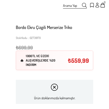
0
Arama Yap
Bordo Ekru Çizgili Merserize Triko
Stok Kodu
02739170
₺699,99
1000TL VE ÜZERİ
₺559,99
ALIŞVERİŞLERDE %20
İNDİRİM
Ürün stoklarımızda kalmamıştır.