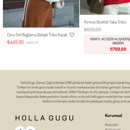
Kırmızı Bisiklet Yaka Triko
Standart
₺999,99
Ekru Sırt Bağlama Detaylı Triko Kazak
S
M
L
1000TL VE ÜZERİ ALIŞVERİ
Favorilere
₺449,99
₺599,99
İNDİRİM
Ekle
₺799,99
Holla Gugu, Gamze Çağ tarafından 2016 yılında bir kadın girişimcilik projesi olarak hay
Türkiye’nin önde gelen kadın tekstil e-ticaret markalarından biri haline gelmiştir. Gam
markayı büyütmeye devam etmektedir. 500m²’lik depo ve ofis alanıyla, Türkiye’nin dört bi
başarı hikayesidir. Kadın pantolon, kazak, elbise ve birçok farklı giyim modeliyle her se
kaliteli ürünleriyle moda trendlerini yakalayan marka, geniş ürün 
Kurumsal
Anasayfa
Hakkımızda