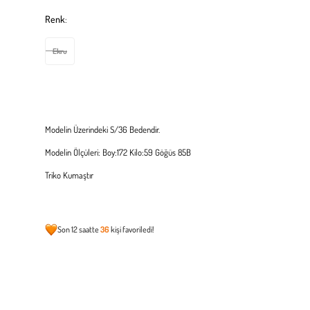
Renk
:
Ekru
Modelin Üzerindeki S/36 Bedendir.
Modelin Ölçüleri: Boy:172 Kilo:59 Göğüs 85B
Triko Kumaştır
Son 12 saatte
36
kişi favoriledi!