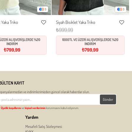
3
3
 Yaka Triko
Siyah Bisiklet Yaka Triko
Standart
Standart
Favorilere
Favorile
₺999,99
Ekle
Ekle
 ÜZERİ ALIŞVERİŞLERDE %20
1000TL VE ÜZERİ ALIŞVERİŞLERDE %20
İNDİRİM
İNDİRİM
₺799,99
₺799,99
BÜLTEN KAYIT
panyalarımızdan ve indirimlerimizden güncel olarak haberdar olun.
Gönder
Üyelik koşullarını
ve
kişisel verilerimin
korunmasını kabul ediyorum.
Yardım
Mesafeli Satış Sözleşmesi
KVKK