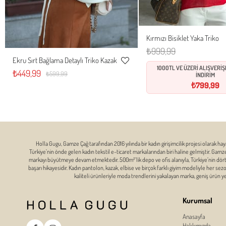
Kırmızı Bisiklet Yaka Triko
Standart
₺999,99
Ekru Sırt Bağlama Detaylı Triko Kazak
S
M
L
1000TL VE ÜZERİ ALIŞVERİ
Favorilere
₺449,99
₺599,99
İNDİRİM
Ekle
₺799,99
Holla Gugu, Gamze Çağ tarafından 2016 yılında bir kadın girişimcilik projesi olarak hay
Türkiye’nin önde gelen kadın tekstil e-ticaret markalarından biri haline gelmiştir. Gam
markayı büyütmeye devam etmektedir. 500m²’lik depo ve ofis alanıyla, Türkiye’nin dört bi
başarı hikayesidir. Kadın pantolon, kazak, elbise ve birçok farklı giyim modeliyle her se
kaliteli ürünleriyle moda trendlerini yakalayan marka, geniş ürün 
Kurumsal
Anasayfa
Hakkımızda