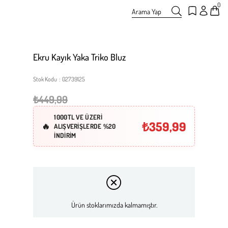
0
Arama Yap
Ekru Kayık Yaka Triko Bluz
Stok Kodu
02739125
₺449,99
1000TL VE ÜZERİ
₺359,99
ALIŞVERİŞLERDE %20
İNDİRİM
Ürün stoklarımızda kalmamıştır.