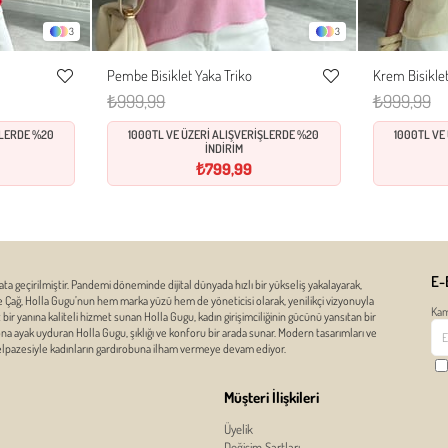
3
3
Pembe Bisiklet Yaka Triko
Krem Bisiklet
Standart
Favorilere
Favorilere
₺999,99
₺999,99
Ekle
Ekle
ŞLERDE %20
1000TL VE ÜZERİ ALIŞVERİŞLERDE %20
1000TL VE
İNDİRİM
₺799,99
E-
ata geçirilmiştir. Pandemi döneminde dijital dünyada hızlı bir yükseliş yakalayarak,
ze Çağ, Holla Gugu’nun hem marka yüzü hem de yöneticisi olarak, yenilikçi vizyonuyla
Kam
r yanına kaliteli hizmet sunan Holla Gugu, kadın girişimciliğinin gücünü yansıtan bir
zona ayak uyduran Holla Gugu, şıklığı ve konforu bir arada sunar. Modern tasarımları ve
yelpazesiyle kadınların gardırobuna ilham vermeye devam ediyor.
Müşteri İlişkileri
Üyelik
Değişim Şartları