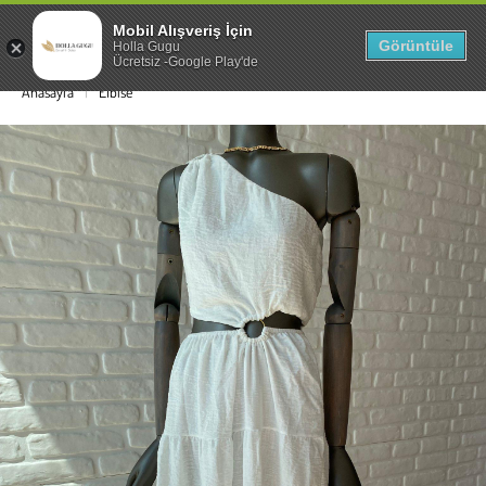
Mobil Alışveriş İçin
0
Görüntüle
Holla Gugu
Ücretsiz -Google Play'de
Anasayfa
Elbise