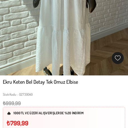
Ekru Keten Bel Detay Tek Omuz Elbise
Stok Kodu
02739049
₺999,99
1000TL VE ÜZERİ ALIŞVERİŞLERDE %20 İNDİRİM
₺799,99