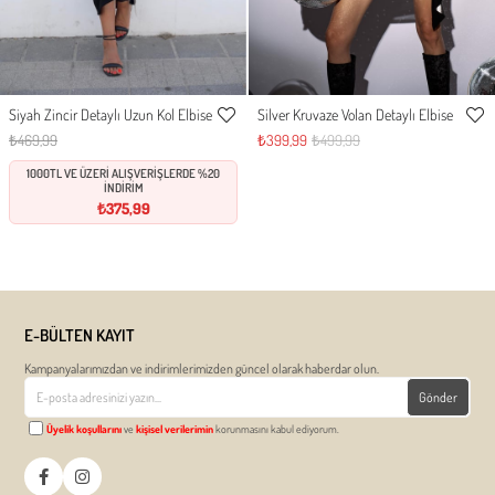
Siyah Zincir Detaylı Uzun Kol Elbise
Silver Kruvaze Volan Detaylı Elbise
S
M
L
XL
S
M
L
XL
Favorilere
Favor
₺469,99
₺399,99
₺499,99
Ekle
Ekle
1000TL VE ÜZERİ ALIŞVERİŞLERDE %20
İNDİRİM
₺375,99
E-BÜLTEN KAYIT
Kampanyalarımızdan ve indirimlerimizden güncel olarak haberdar olun.
Gönder
Üyelik koşullarını
ve
kişisel verilerimin
korunmasını kabul ediyorum.