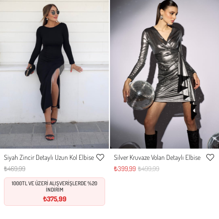
Siyah Zincir Detaylı Uzun Kol Elbise
Silver Kruvaze Volan Detaylı Elbise
S
M
L
XL
S
M
L
XL
Favorilere
Favor
₺469,99
₺399,99
₺499,99
Ekle
Ekle
1000TL VE ÜZERİ ALIŞVERİŞLERDE %20
İNDİRİM
₺375,99