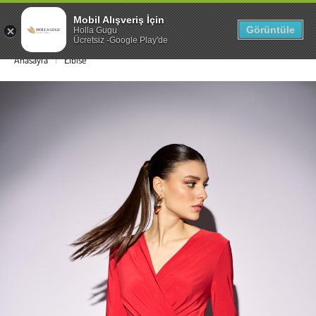
Mobil Alışveriş İçin
0
Görüntüle
Holla Gugu
Ücretsiz -Google Play'de
Anasayfa
Elbise