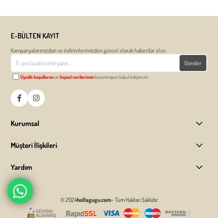
E-BÜLTEN KAYIT
Kampanyalarımızdan ve indirimlerimizden güncel olarak haberdar olun.
Gönder
Üyelik koşullarını
ve
kişisel verilerimin
korunmasını kabul ediyorum.
Kurumsal
Müşteri İlişkileri
Yardım
© 2024
hollagugu.com
- Tüm Hakları Saklıdır.