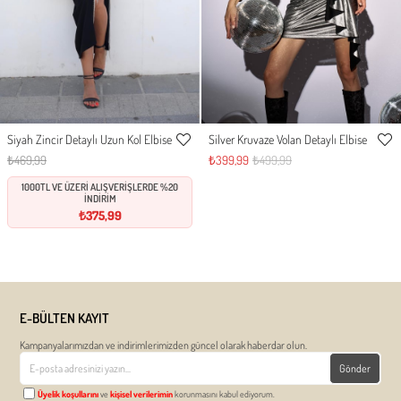
Siyah Zincir Detaylı Uzun Kol Elbise
Silver Kruvaze Volan Detaylı Elbise
S
M
L
XL
S
M
L
XL
Favorilere
Favor
₺469,99
₺399,99
₺499,99
Ekle
Ekle
1000TL VE ÜZERİ ALIŞVERİŞLERDE %20
İNDİRİM
₺375,99
E-BÜLTEN KAYIT
Kampanyalarımızdan ve indirimlerimizden güncel olarak haberdar olun.
Gönder
Üyelik koşullarını
ve
kişisel verilerimin
korunmasını kabul ediyorum.