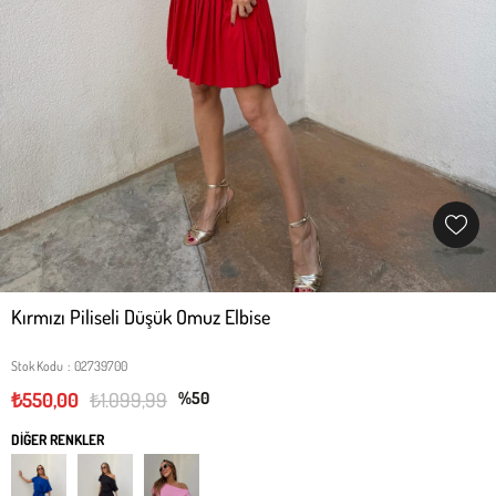
Kırmızı Piliseli Düşük Omuz Elbise
Stok Kodu
02739700
₺550,00
₺1.099,99
50
DİĞER RENKLER