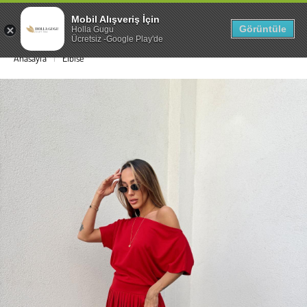
Mobil Alışveriş İçin
0
Görüntüle
Holla Gugu
Ücretsiz -Google Play'de
Anasayfa
Elbise