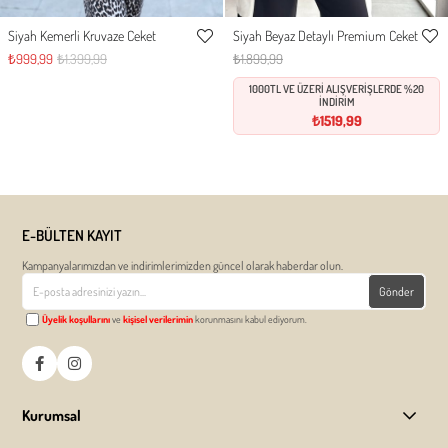
Siyah Kemerli Kruvaze Ceket
Siyah Beyaz Detaylı Premium Ceket
S
M
L
S
M
L
Favorilere
Favor
₺999,99
₺1.399,99
₺1.899,99
Ekle
Ekle
1000TL VE ÜZERİ ALIŞVERİŞLERDE %20
İNDİRİM
₺1519,99
E-BÜLTEN KAYIT
Kampanyalarımızdan ve indirimlerimizden güncel olarak haberdar olun.
Gönder
Üyelik koşullarını
ve
kişisel verilerimin
korunmasını kabul ediyorum.
Kurumsal