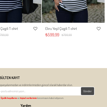
Çizgili T-shirt
Ekru Yeşil Çizgili T-shirt
M
L
S
M
L
Favorilere
Favorile
₺599,99
799,99
₺799,99
Ekle
Ekle
BÜLTEN KAYIT
panyalarımızdan ve indirimlerimizden güncel olarak haberdar olun.
Gönder
Üyelik koşullarını
ve
kişisel verilerimin
korunmasını kabul ediyorum.
Yardım