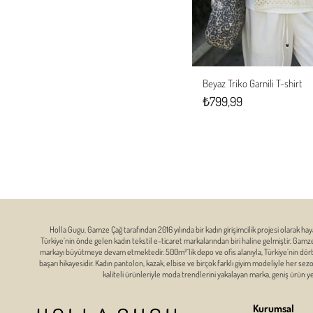
Beyaz Triko Garnili T-shirt
S
M
₺799,99
Holla Gugu, Gamze Çağ tarafından 2016 yılında bir kadın girişimcilik projesi olarak hay
Türkiye’nin önde gelen kadın tekstil e-ticaret markalarından biri haline gelmiştir. Gam
markayı büyütmeye devam etmektedir. 500m²’lik depo ve ofis alanıyla, Türkiye’nin dört bi
başarı hikayesidir. Kadın pantolon, kazak, elbise ve birçok farklı giyim modeliyle her se
kaliteli ürünleriyle moda trendlerini yakalayan marka, geniş ürün 
Kurumsal