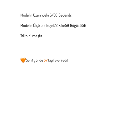
Modelin Üzerindeki S/36 Bedendir.
Modelin Ölçüleri: Boy:172 Kilo:59 Göğüs 85B
Triko Kumaştır
Son 1 günde
57
kişi favoriledi!