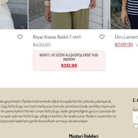
Beyaz Ananas Baskılı T-shirt
Ekru Lacivert 
L
S
M
L
S
Favorilere
Favorilere
₺439,99
₺599,99
₺
Ekle
Ekle
1000TL VE ÜZERİ ALIŞVERİŞLERDE %20
İNDİRİM
₺351,99
E-
ata geçirilmiştir. Pandemi döneminde dijital dünyada hızlı bir yükseliş yakalayarak,
ze Çağ, Holla Gugu’nun hem marka yüzü hem de yöneticisi olarak, yenilikçi vizyonuyla
Kam
r yanına kaliteli hizmet sunan Holla Gugu, kadın girişimciliğinin gücünü yansıtan bir
zona ayak uyduran Holla Gugu, şıklığı ve konforu bir arada sunar. Modern tasarımları ve
yelpazesiyle kadınların gardırobuna ilham vermeye devam ediyor.
Müşteri İlişkileri