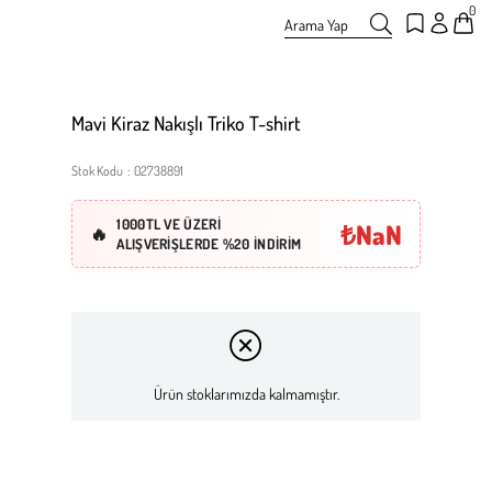
0
Arama Yap
Mavi Kiraz Nakışlı Triko T-shirt
Stok Kodu
02738891
1000TL VE ÜZERİ
₺NaN
ALIŞVERİŞLERDE %20 İNDİRİM
Ürün stoklarımızda kalmamıştır.