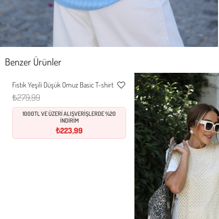
Benzer Ürünler
S
M
L
XL
3
Fıstık Yeşili Düşük Omuz Basic T-shirt
Favorilere
₺279,99
Ekle
1000TL VE ÜZERİ ALIŞVERİŞLERDE %20
İNDİRİM
₺223,99