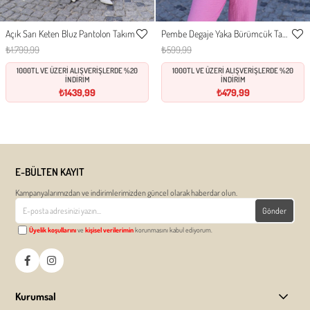
Açık Sarı Keten Bluz Pantolon Takım
Pembe Degaje Yaka Bürümcük Takım
S
M
L
S
M
L
XL
Favorilere
Favor
₺1.799,99
₺599,99
Ekle
Ekle
1000TL VE ÜZERİ ALIŞVERİŞLERDE %20
1000TL VE ÜZERİ ALIŞVERİŞLERDE %20
İNDİRİM
İNDİRİM
₺1439,99
₺479,99
E-BÜLTEN KAYIT
Kampanyalarımızdan ve indirimlerimizden güncel olarak haberdar olun.
Gönder
Üyelik koşullarını
ve
kişisel verilerimin
korunmasını kabul ediyorum.
Kurumsal