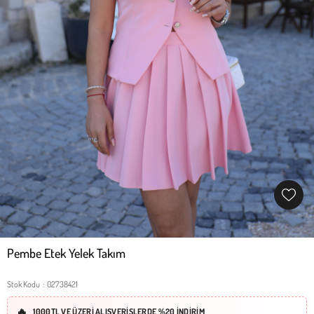
Pembe Etek Yelek Takım
Stok Kodu
02738421
1000TL VE ÜZERİ ALIŞVERİŞLERDE %20 İNDİRİM