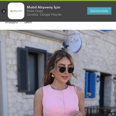
Mobil Alışveriş İçin
0
Görüntüle
Holla Gugu
Ücretsiz -Google Play'de
Anasayfa
Takım