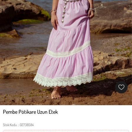
Pembe Pötikare Uzun Etek
Stok Kodu
02738584