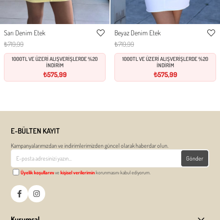
Sarı Denim Etek
Beyaz Denim Etek
34
36
38
40
XS
S
M
L
Favorilere
Favor
₺719,99
₺719,99
Ekle
Ekle
1000TL VE ÜZERİ ALIŞVERİŞLERDE %20
1000TL VE ÜZERİ ALIŞVERİŞLERDE %20
İNDİRİM
İNDİRİM
₺575,99
₺575,99
E-BÜLTEN KAYIT
Kampanyalarımızdan ve indirimlerimizden güncel olarak haberdar olun.
Gönder
Üyelik koşullarını
ve
kişisel verilerimin
korunmasını kabul ediyorum.
Kurumsal