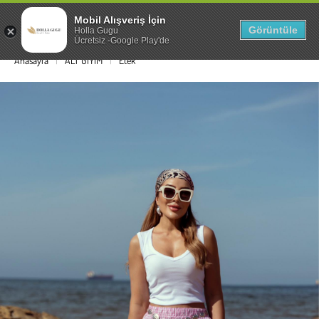
Mobil Alışveriş İçin
0
Görüntüle
Holla Gugu
Ücretsiz -Google Play'de
Anasayfa
ALT GİYİM
Etek