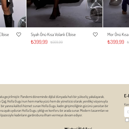
Elbise
Siyah Önü Kısa Volanlı Elbise
Mor Önü Kısa 
XL
S
M
L
XL
S
Favorilere
Favorilere
₺399,99
₺399,99
₺569,99
₺
Ekle
Ekle
E-
ata geçirilmiştir. Pandemi döneminde dijital dünyada hızlı bir yükseliş yakalayarak,
ze Çağ, Holla Gugu’nun hem marka yüzü hem de yöneticisi olarak, yenilikçi vizyonuyla
Kam
r yanına kaliteli hizmet sunan Holla Gugu, kadın girişimciliğinin gücünü yansıtan bir
zona ayak uyduran Holla Gugu, şıklığı ve konforu bir arada sunar. Modern tasarımları ve
yelpazesiyle kadınların gardırobuna ilham vermeye devam ediyor.