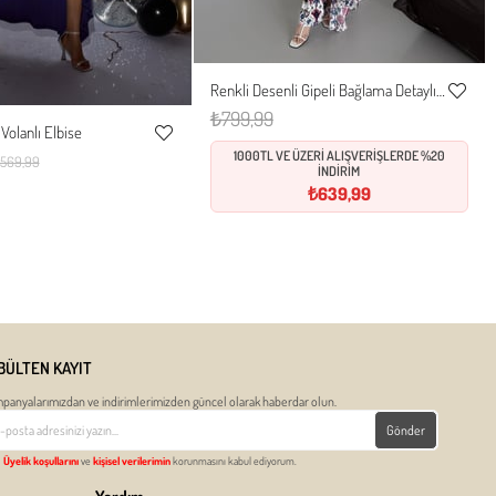
Renkli Desenli Gipeli Bağlama Detaylı Elbise
S
M
L
XL
Favorile
₺799,99
Volanlı Elbise
Ekle
M
L
XL
Favorilere
1000TL VE ÜZERİ ALIŞVERİŞLERDE %20
569,99
İNDİRİM
Ekle
₺639,99
BÜLTEN KAYIT
panyalarımızdan ve indirimlerimizden güncel olarak haberdar olun.
Gönder
Üyelik koşullarını
ve
kişisel verilerimin
korunmasını kabul ediyorum.