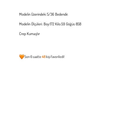
Modelin Üzerindeki S/36 Bedendir.
Modelin Ölçüleri: Boy:172 Kilo:59 Göğüs 85B
Crep Kumaştır
Son 6 saatte
48
kişi favoriledi!