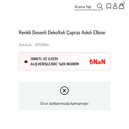
0
Arama Yap
Renkli Desenli Dekolteli Çapraz Askılı Elbise
Stok Kodu
02738954
1000TL VE ÜZERİ
₺NaN
ALIŞVERİŞLERDE %20 İNDİRİM
Ürün stoklarımızda kalmamıştır.