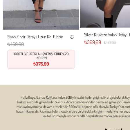
Silver Kruvaze Volan Detaylı 
Siyah Zincir Detaylı Uzun Kol Elbise
S
M
L
S
M
L
XL
₺399,99
Favorilere
₺499,99
₺469,99
Ekle
1000TL VE ÜZERİ ALIŞVERİŞLERDE %20
İNDİRİM
₺375,99
Holla Gugu, Gamze Çağ tarafından 2016 yılında bir kadın girişimcilik projesi olarak hay
Türkiye’nin önde gelen kadın tekstil e-ticaret markalarından biri haline gelmiştir. Gam
markayı büyütmeye devam etmektedir. 500m²’lik depo ve ofis alanıyla, Türkiye’nin dört bi
başarı hikayesidir. Kadın pantolon, kazak, elbise ve birçok farklı giyim modeliyle her se
kaliteli ürünleriyle moda trendlerini yakalayan marka, geniş ürün 