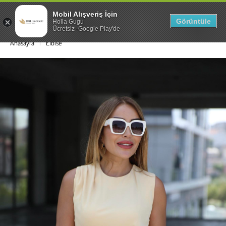
Mobil Alışveriş İçin
0
Görüntüle
Holla Gugu
Ücretsiz -Google Play'de
Anasayfa
Elbise