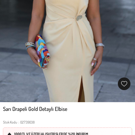
Sarı Drapeli Gold Detaylı Elbise
Stok Kodu
02739038
1000TL VE ÜZERİ ALIŞVERİŞLERDE %20 İNDİRİM