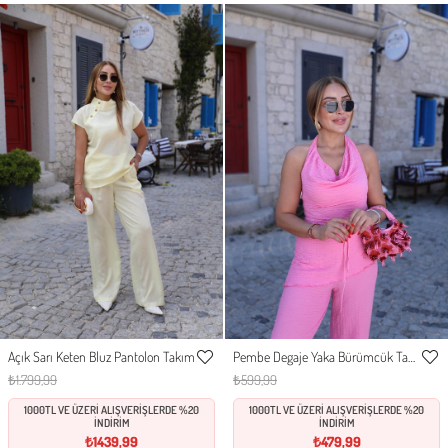
Açık Sarı Keten Bluz Pantolon Takım
Pembe Degaje Yaka Bürümcük Takım
S
M
L
S
M
L
XL
Favorilere
Favor
₺1.799,99
₺599,99
Ekle
Ekle
1000TL VE ÜZERİ ALIŞVERİŞLERDE %20
1000TL VE ÜZERİ ALIŞVERİŞLERDE %20
İNDİRİM
İNDİRİM
₺1439,99
₺479,99