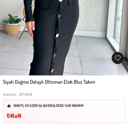
Siyah Düğme Detaylı Ottoman Etek Bluz Takım
Stok Kodu
02738281
1000TL VE ÜZERİ ALIŞVERİŞLERDE %20 İNDİRİM
₺NaN