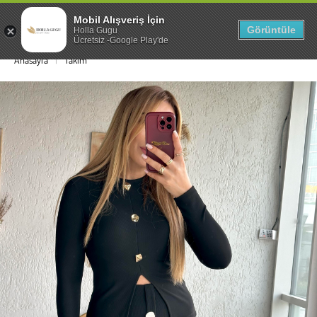
Mobil Alışveriş İçin
0
Görüntüle
Holla Gugu
Ücretsiz -Google Play'de
Anasayfa
Takım