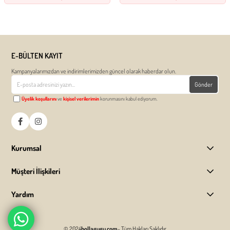
E-BÜLTEN KAYIT
Kampanyalarımızdan ve indirimlerimizden güncel olarak haberdar olun.
Gönder
Üyelik koşullarını
ve
kişisel verilerimin
korunmasını kabul ediyorum.
Kurumsal
Müşteri İlişkileri
Yardım
© 2024
hollagugu.com
- Tüm Hakları Saklıdır.