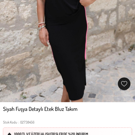
Siyah Fuşya Detaylı Etek Bluz Takım
Stok Kodu
02738456
1000TL VE ÜZERİ ALIŞVERİŞLERDE %20 İNDİRİM