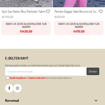
Açık Sarı Keten Bluz Pantolon Takım
Pembe Degaje Yaka Bürümcük Takım
S
M
L
S
M
L
XL
Favorilere
Favor
₺1.799,99
₺599,99
Ekle
Ekle
1000TL VE ÜZERİ ALIŞVERİŞLERDE %20
1000TL VE ÜZERİ ALIŞVERİŞLERDE %20
İNDİRİM
İNDİRİM
₺1439,99
₺479,99
E-BÜLTEN KAYIT
Kampanyalarımızdan ve indirimlerimizden güncel olarak haberdar olun.
Gönder
Üyelik koşullarını
ve
kişisel verilerimin
korunmasını kabul ediyorum.
Kurumsal