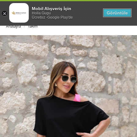
Mobil Alışveriş İçin
0
Görüntüle
Holla Gugu
Ücretsiz -Google Play'de
Anasayfa
Takım