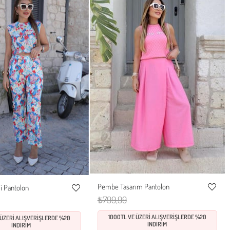
Pembe Tasarım Pantolon
i Pantolon
S
M
L
M
L
Favorile
Favorilere
₺799,99
Ekle
Ekle
1000TL VE ÜZERİ ALIŞVERİŞLERDE %20
 ÜZERİ ALIŞVERİŞLERDE %20
İNDİRİM
İNDİRİM