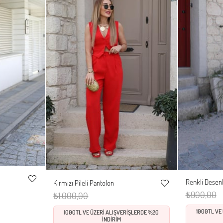
Renkli Desenl
Kırmızı Pileli Pantolon
XL
S
Favorilere
XS
S
M
L
Favorilere
₺900,00
₺1.000,00
Ekle
Ekle
1000TL VE
1000TL VE ÜZERİ ALIŞVERİŞLERDE %20
İNDİRİM