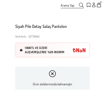
0
Arama Yap
Siyah Pile Detay Salaş Pantolon
Stok Kodu
02738945
1000TL VE ÜZERİ
₺NaN
ALIŞVERİŞLERDE %20 İNDİRİM
Ürün stoklarımızda kalmamıştır.