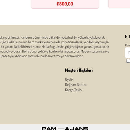
₺800,00
E-
ata geçirilmiştir. Pandemi döneminde dijital dünyada hızlı bir yükseliş yakalayarak,
ze Çağ, Holla Gugu’nun hem marka yüzü hem de yöneticisi olarak, yenilikçi vizyonuyla
Kam
r yanına kaliteli hizmet sunan Holla Gugu, kadın girişimciliğinin gücünü yansıtan bir
zona ayak uyduran Holla Gugu, şıklığı ve konforu bir arada sunar. Modern tasarımları ve
yelpazesiyle kadınların gardırobuna ilham vermeye devam ediyor.
Müşteri İlişkileri
Üyelik
Değişim Şartları
Kargo Takip