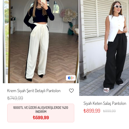
1
Krem Siyah Şerit Detaylı Pantolon
XS
S
M
L
Favorilere
₺749,99
Ekle
Siyah Keten Salaş Pantolon
S
M
L
1000TL VE ÜZERİ ALIŞVERİŞLERDE %20
₺899,99
₺999,99
İNDİRİM
₺599,99