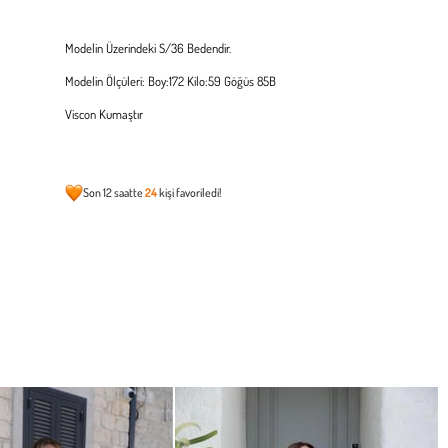
Modelin Üzerindeki S/36 Bedendir.
Modelin Ölçüleri: Boy:172 Kilo:59 Göğüs 85B
Viscon Kumaştır
Son 12 saatte
24
kişi favoriledi!