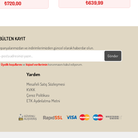
₺639,99
₺720,00
BÜLTEN KAYIT
panyalarımızdan ve indirimlerimizden güncel olarak haberdar olun.
Gönder
Üyelik koşullarını
ve
kişisel verilerimin
korunmasını kabul ediyorum.
Yardım
Mesafeli Satış Sözleşmesi
KVKK
Çerez Politikası
ETK Aydınlatma Metni