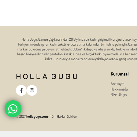
Holla Gugu, Gamze Çağ tarafından 2016 yılında bir kadın girişimcilik projesi olarak hay
Türkiye’nin önde gelen kadın tekstil e-ticaret markalarından biri haline gelmiştir. Gam
markayı büyütmeye devam etmektedir. 500m²’lik depo ve ofis alanıyla, Türkiye’nin dört bi
başarı hikayesidir. Kadın pantolon, kazak, elbise ve birçok farklı giyim modeliyle her se
kaliteli ürünleriyle moda trendlerini yakalayan marka, geniş ürün 
Kurumsal
Anasayfa
Hakkımızda
Bize Ulaşın
© 2024
hollagugu.com
- Tüm Hakları Saklıdır.