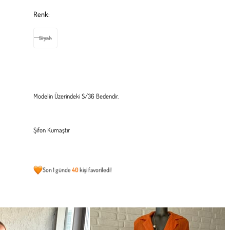
Renk
:
Siyah
Modelin Üzerindeki S/36 Bedendir.
Şifon Kumaştır
Son 1 günde
40
kişi favoriledi!