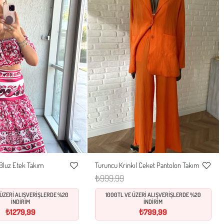
 Bluz Etek Takım
Turuncu Krinkıl Ceket Pantolon Takım
M
L
XL
S
M
L
Favorilere
Favorile
₺999,99
Ekle
Ekle
 ÜZERİ ALIŞVERİŞLERDE %20
1000TL VE ÜZERİ ALIŞVERİŞLERDE %20
İNDİRİM
İNDİRİM
₺1279,99
₺799,99