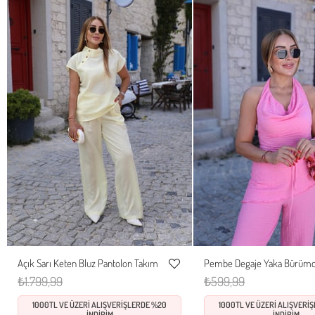
Açık Sarı Keten Bluz Pantolon Takım
Pembe Degaje Yaka Bürümc
S
M
L
S
M
L
Favorilere
₺1.799,99
₺599,99
Ekle
1000TL VE ÜZERİ ALIŞVERİŞLERDE %20
1000TL VE ÜZERİ ALIŞVERİ
İNDİRİM
İNDİRİM