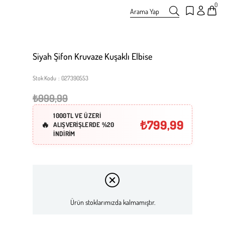
0
Arama Yap
Siyah Şifon Kruvaze Kuşaklı Elbise
Stok Kodu
027390553
₺999,99
1000TL VE ÜZERİ
₺799,99
ALIŞVERİŞLERDE %20
İNDİRİM
Ürün stoklarımızda kalmamıştır.