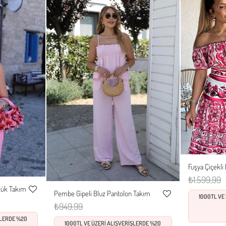
Fuşya Çiçekli
S
₺1.599,99
ük Takım
Pembe Gipeli Bluz Pantolon Takım
XL
1000TL VE
Favorilere
S
M
L
Favorilere
₺949,99
Ekle
Ekle
ŞLERDE %20
1000TL VE ÜZERİ ALIŞVERİŞLERDE %20