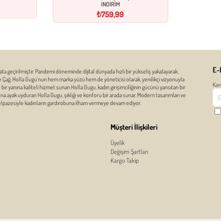
İNDİRİM
₺759,99
E-
ata geçirilmiştir. Pandemi döneminde dijital dünyada hızlı bir yükseliş yakalayarak,
ze Çağ, Holla Gugu’nun hem marka yüzü hem de yöneticisi olarak, yenilikçi vizyonuyla
Kam
r yanına kaliteli hizmet sunan Holla Gugu, kadın girişimciliğinin gücünü yansıtan bir
zona ayak uyduran Holla Gugu, şıklığı ve konforu bir arada sunar. Modern tasarımları ve
yelpazesiyle kadınların gardırobuna ilham vermeye devam ediyor.
Müşteri İlişkileri
Üyelik
Değişim Şartları
Kargo Takip