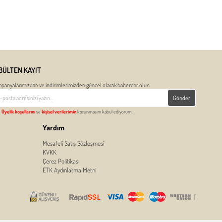
BÜLTEN KAYIT
panyalarımızdan ve indirimlerimizden güncel olarak haberdar olun.
Gönder
Üyelik koşullarını
ve
kişisel verilerimin
korunmasını kabul ediyorum.
Yardım
Mesafeli Satış Sözleşmesi
KVKK
Çerez Politikası
ETK Aydınlatma Metni