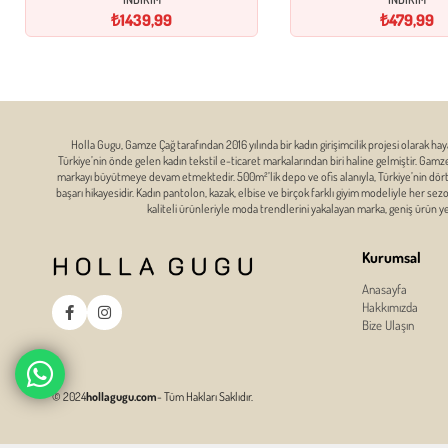
₺1439,99
₺479,99
Holla Gugu, Gamze Çağ tarafından 2016 yılında bir kadın girişimcilik projesi olarak hay
Türkiye’nin önde gelen kadın tekstil e-ticaret markalarından biri haline gelmiştir. Gam
markayı büyütmeye devam etmektedir. 500m²’lik depo ve ofis alanıyla, Türkiye’nin dört bi
başarı hikayesidir. Kadın pantolon, kazak, elbise ve birçok farklı giyim modeliyle her se
kaliteli ürünleriyle moda trendlerini yakalayan marka, geniş ürün 
Kurumsal
Anasayfa
Hakkımızda
Bize Ulaşın
© 2024
hollagugu.com
- Tüm Hakları Saklıdır.