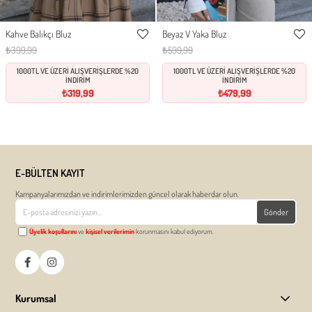
Kahve Balıkçı Bluz
Beyaz V Yaka Bluz
S
M
L
S
M
L
Favorilere
Favor
₺399,99
₺599,99
Ekle
Ekle
1000TL VE ÜZERİ ALIŞVERİŞLERDE %20
1000TL VE ÜZERİ ALIŞVERİŞLERDE %20
İNDİRİM
İNDİRİM
₺319,99
₺479,99
E-BÜLTEN KAYIT
Kampanyalarımızdan ve indirimlerimizden güncel olarak haberdar olun.
Gönder
Üyelik koşullarını
ve
kişisel verilerimin
korunmasını kabul ediyorum.
Kurumsal