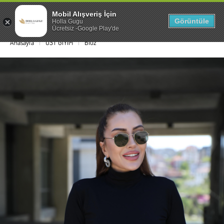
Mobil Alışveriş İçin
0
Görüntüle
Holla Gugu
Ücretsiz -Google Play'de
Anasayfa
ÜST GİYİM
Bluz