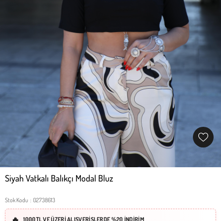
Siyah Vatkalı Balıkçı Modal Bluz
Stok Kodu
02738613
1000TL VE ÜZERİ ALIŞVERİŞLERDE %20 İNDİRİM