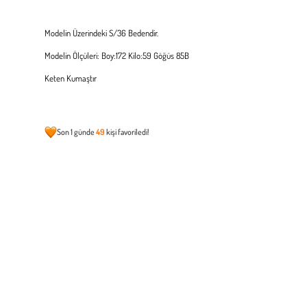
Modelin Üzerindeki S/36 Bedendir.
Modelin Ölçüleri: Boy:172 Kilo:59 Göğüs 85B
Keten Kumaştır
Son 1 günde
49
kişi favoriledi!