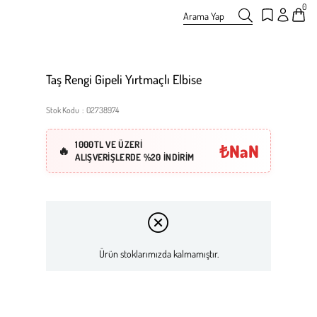
0
Arama Yap
Taş Rengi Gipeli Yırtmaçlı Elbise
Stok Kodu
02738974
1000TL VE ÜZERİ
₺NaN
ALIŞVERİŞLERDE %20 İNDİRİM
Ürün stoklarımızda kalmamıştır.