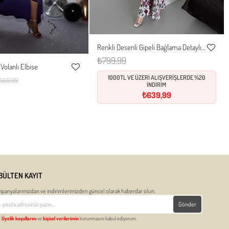
Renkli Desenli Gipeli Bağlama Detaylı Elbise
S
M
L
XL
Favorile
₺799,99
Volanlı Elbise
Ekle
M
L
XL
Favorilere
1000TL VE ÜZERİ ALIŞVERİŞLERDE %20
569,99
İNDİRİM
Ekle
₺639,99
BÜLTEN KAYIT
panyalarımızdan ve indirimlerimizden güncel olarak haberdar olun.
Gönder
Üyelik koşullarını
ve
kişisel verilerimin
korunmasını kabul ediyorum.