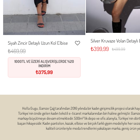
Silver Kruvaze Volan Detaylı 
Siyah Zincir Detaylı Uzun Kol Elbise
S
M
L
S
M
L
XL
₺399,99
Favorilere
₺499,99
₺469,99
Ekle
1000TL VE ÜZERİ ALIŞVERİŞLERDE %20
İNDİRİM
₺375,99
Holla Gugu, Gamze Çağ tarafından 2016 yılında bir kadın girişimcilik projesi olarak hay
Türkiye’nin önde gelen kadın tekstil e-ticaret markalarından biri haline gelmiştir. Gam
markayı büyütmeye devam etmektedir. 500m²’lik depo ve ofis alanıyla, Türkiye’nin dört bi
başarı hikayesidir. Kadın pantolon, kazak, elbise ve birçok farklı giyim modeliyle her se
kaliteli ürünleriyle moda trendlerini yakalayan marka, geniş ürün 