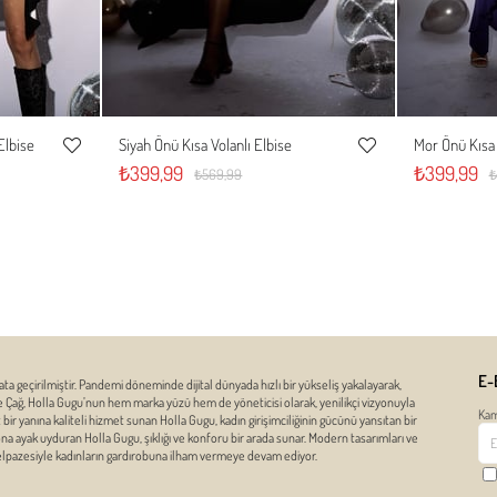
Elbise
Siyah Önü Kısa Volanlı Elbise
Mor Önü Kısa 
XL
S
M
L
XL
S
Favorilere
Favorilere
₺399,99
₺399,99
₺569,99
₺
Ekle
Ekle
E-
ata geçirilmiştir. Pandemi döneminde dijital dünyada hızlı bir yükseliş yakalayarak,
ze Çağ, Holla Gugu’nun hem marka yüzü hem de yöneticisi olarak, yenilikçi vizyonuyla
Kam
r yanına kaliteli hizmet sunan Holla Gugu, kadın girişimciliğinin gücünü yansıtan bir
zona ayak uyduran Holla Gugu, şıklığı ve konforu bir arada sunar. Modern tasarımları ve
yelpazesiyle kadınların gardırobuna ilham vermeye devam ediyor.