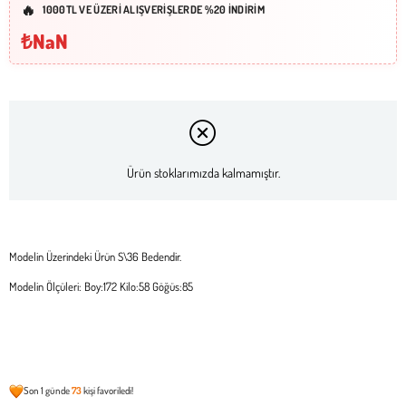
1000TL VE ÜZERİ ALIŞVERİŞLERDE %20 İNDİRİM
₺NaN
Ürün stoklarımızda kalmamıştır.
Modelin Üzerindeki Ürün S\36 Bedendir.
Modelin Ölçüleri: Boy:172 Kilo:58 Göğüs:85
Son 1 günde
73
kişi favoriledi!