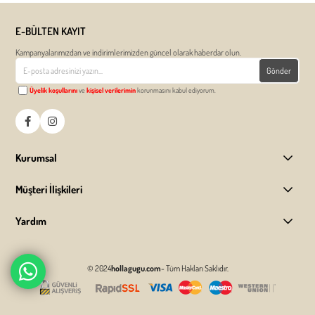
E-BÜLTEN KAYIT
Kampanyalarımızdan ve indirimlerimizden güncel olarak haberdar olun.
Gönder
Üyelik koşullarını
ve
kişisel verilerimin
korunmasını kabul ediyorum.
Kurumsal
Müşteri İlişkileri
Yardım
© 2024
hollagugu.com
- Tüm Hakları Saklıdır.