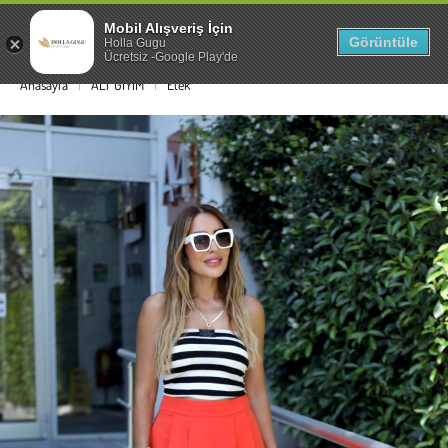
Mobil Alışveriş İçin
0
Görüntüle
Holla Gugu
Ücretsiz -Google Play'de
Anasayfa
ALT GİYİM
Etek