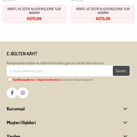
Ekle
Ekle
1000TL VE ÜZERİ ALIŞVERİŞLERDE %20
1000TL VE ÜZERİ ALIŞVERİŞLERDE %20
İNDİRİM
İNDİRİM
₺575,99
₺575,99
E-BÜLTEN KAYIT
Kampanyalarımızdan ve indirimlerimizden güncel olarak haberdar olun.
Gönder
Üyelik koşullarını
ve
kişisel verilerimin
korunmasını kabul ediyorum.
Kurumsal
Müşteri İlişkileri
Yardım