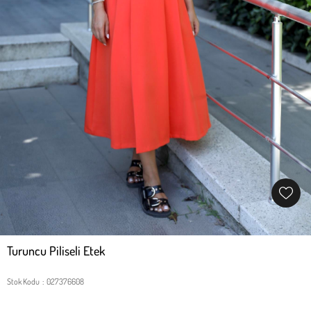
Turuncu Piliseli Etek
Stok Kodu
027376608